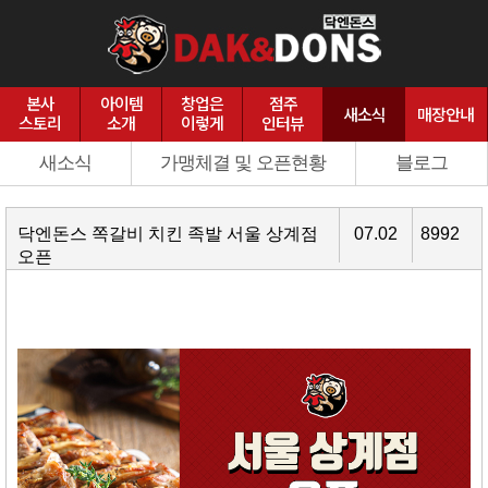
본사
아이템
창업은
점주
새소식
매장안내
스토리
소개
이렇게
인터뷰
새소식
가맹체결 및 오픈현황
블로그
닥엔돈스 쪽갈비 치킨 족발 서울 상계점
07.02
8992
오픈