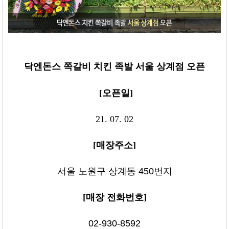
닥엔돈스 쪽갈비 치킨 족발 서울 상계
점 오픈
[
오픈일
]
21. 07. 02
[
매장
주소
]
서울 노원구 상계동 450번지
[
매장 전화번호
]
02-930-8592