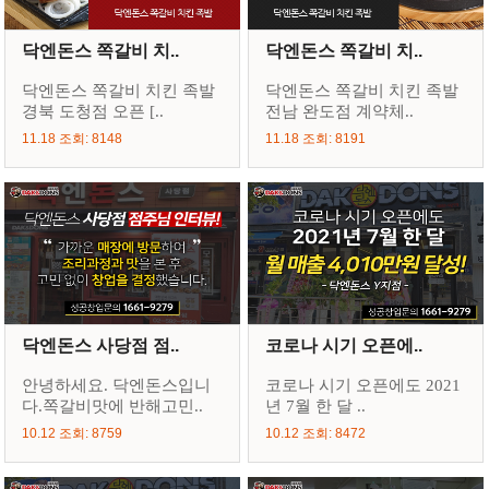
닥엔돈스 쪽갈비 치..
닥엔돈스 쪽갈비 치..
닥엔돈스 쪽갈비 치킨 족발
닥엔돈스 쪽갈비 치킨 족발
경북 도청점 오픈 [..
전남 완도점 계약체..
11.18 조회: 8148
11.18 조회: 8191
닥엔돈스 사당점 점..
코로나 시기 오픈에..
안녕하세요. 닥엔돈스입니
코로나 시기 오픈에도 2021
다.쪽갈비맛에 반해고민..
년 7월 한 달 ..
10.12 조회: 8759
10.12 조회: 8472