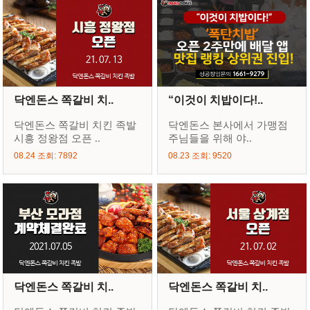
닥엔돈스 쪽갈비 치..
“이것이 치밥이다!..
닥엔돈스 쪽갈비 치킨 족발
닥엔돈스 본사에서 가맹점
시흥 정왕점 오픈 ..
주님들을 위해 야..
08.24 조회: 7892
08.23 조회: 9520
닥엔돈스 쪽갈비 치..
닥엔돈스 쪽갈비 치..