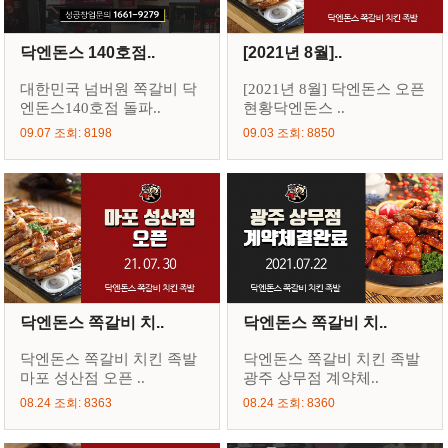
닥엔돈스 140호점..
[2021년 8월]..
대한민국 넘버원 쪽갈비 닥
[2021년 8월] 닥엔돈스 오픈
엔돈스140호점 돌파..
현황닥엔돈스 ..
09.07 조회: 8198
09.03 조회: 8850
닥엔돈스 쪽갈비 치..
닥엔돈스 쪽갈비 치..
닥엔돈스 쪽갈비 치킨 족발
닥엔돈스 쪽갈비 치킨 족발
마포 성산점 오픈 ..
광주 상무점 계약체..
08.24 조회: 8363
08.24 조회: 8360