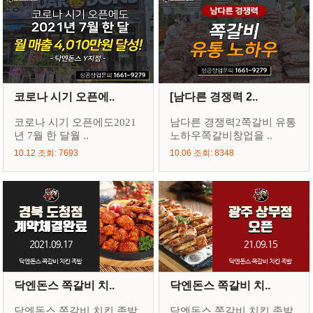
코로나 시기 오픈에..
[남다른 경쟁력 2..
코로나 시기 오픈에도2021
남다른 경쟁력2쪽갈비 유통
년 7월 한 달월 ..
노하우쪽갈비창업을 ..
10.12 조회: 7693
10.06 조회: 8348
닥엔돈스 쪽갈비 치..
닥엔돈스 쪽갈비 치..
닥엔돈스 쪽갈비 치킨 족발
닥엔돈스 쪽갈비 치킨 족발