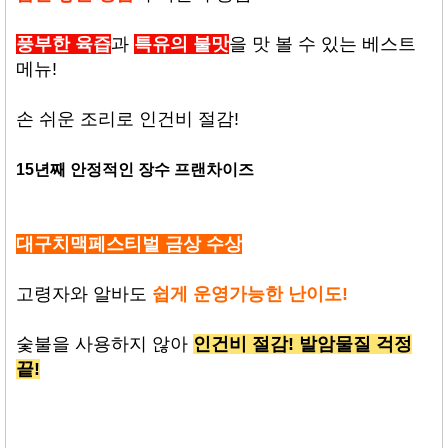
풍부한 육즙
과
특유의 불맛
을 맛 볼 수 있는 베스트
메뉴!
손 쉬운 조리로 인건비 절감!
15
년째 안정적인 장수 프랜차이즈
대구치맥페스티벌 금상 수상
고령자와 알바도
쉽게 운영가능한 난이도!
숯불을 사용하지 않아
인건비 절감! 발암물질 걱정
끝!