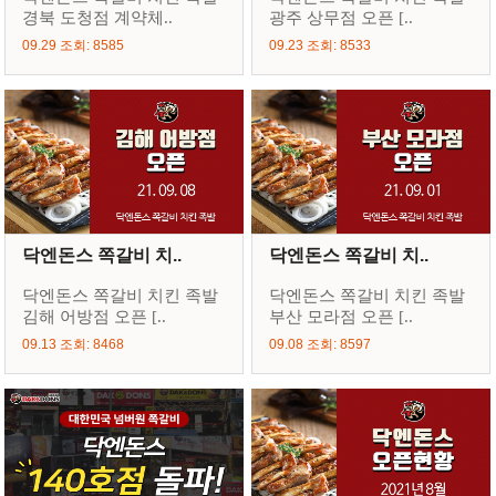
경북 도청점 계약체..
광주 상무점 오픈 [..
09.29 조회: 8585
09.23 조회: 8533
닥엔돈스 쪽갈비 치..
닥엔돈스 쪽갈비 치..
닥엔돈스 쪽갈비 치킨 족발
닥엔돈스 쪽갈비 치킨 족발
김해 어방점 오픈 [..
부산 모라점 오픈 [..
09.13 조회: 8468
09.08 조회: 8597