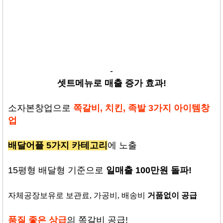
-
셋트메뉴로 매출 증가 효과!
소자본창업으로
쪽갈비
,
치킨
,
족발
3
가지 아이템창
업
배달어플 5가지 카테고리
에 노출
15평형 배달형 기준으로
일매출 100만원 돌파!
자체공장보유로 보관료
,
가공비
,
배송비
거품없이 공급
품질 좋은 상급
의 쪽갈비 공급!