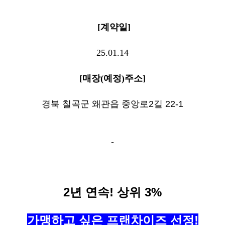
[계약
일
]
25.01.14
[
매장(예정)
주소
]
경북 칠곡군 왜관읍 중앙로2길 22-1
-
2년 연속!
상위 3%
가맹하고 싶은 프랜차이즈 선정!