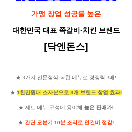
가맹 창업 성공률 높은
대한민국 대표 쪽갈비·치킨 브랜드
[닥엔돈스]
★
3
가지 전문점식 복합 메뉴로 경쟁력
3
배
!
★
1
천만원대 소자본으로
3
개 브랜드 창업 효과
!
★
세트 메뉴 구성에 용이해
높은 판매가
!
★
간단 오븐기 10분 조리로 인건비 절감
!