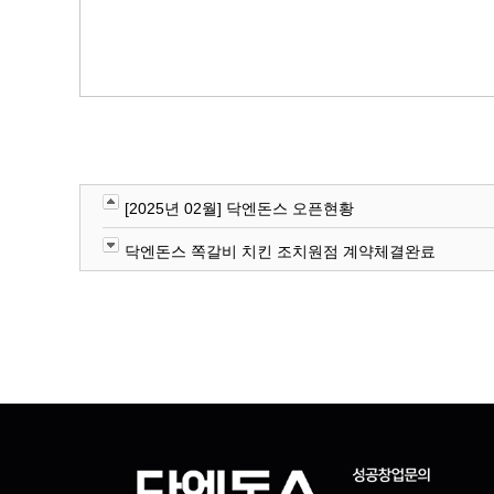
[2025년 02월] 닥엔돈스 오픈현황
닥엔돈스 쪽갈비 치킨 조치원점 계약체결완료