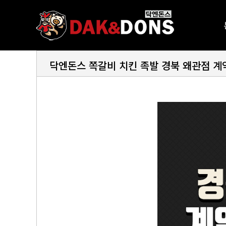
닥엔돈스 쪽갈비 치킨 족발 경북 왜관점 