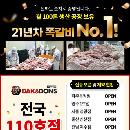
본사
아이템
창업은
점주
새소식
매장안내
스토리
소개
이렇게
인터뷰